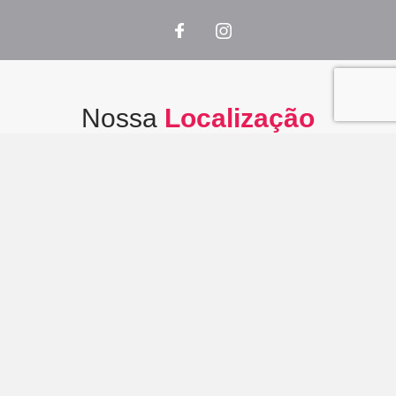
Nossa
Localização
Fábrica
Distrito Industrial I - Lote 4 - Macaíba/RN
Ver no maps